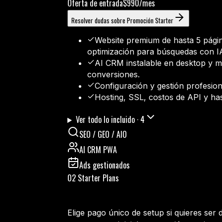
Oferta de entrada
$990/mes
Resolver dudas sobre Promoción Starter
Website premium de hasta 5 pági
optimización para búsquedas con I
AI CRM instalable en desktop y mó
conversiones.
Configuración y gestión profesio
Hosting, SSL, costos de API y h
Ver todo lo incluido
·
4
SEO / GEO / AIO
AI CRM PWA
Ads gestionados
02 Starter Plans
Elige pago único de setup si quieres ser