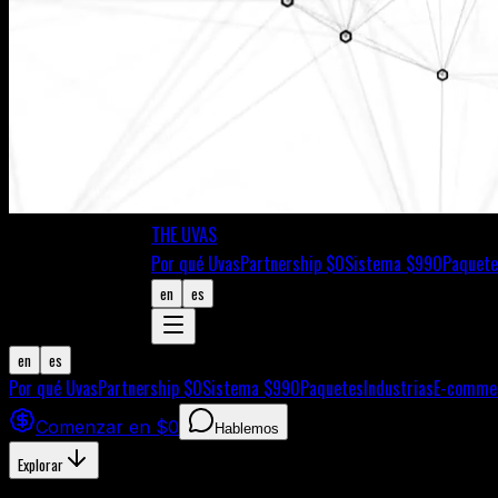
THE UVAS
Por qué Uvas
Partnership $0
Sistema $990
Paquete
en
es
en
es
Por qué Uvas
Partnership $0
Sistema $990
Paquetes
Industrias
E-comme
Comenzar en $0
Hablemos
Explorar