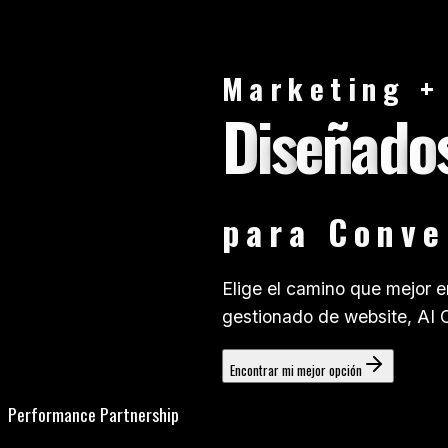
M
a
r
k
e
t
i
n
g
+
D
i
s
e
ñ
a
d
o
p
a
r
a
C
o
n
v
e
Elige el camino que mejor e
gestionado de website, AI 
Encontrar mi mejor opción
Performance Partnership