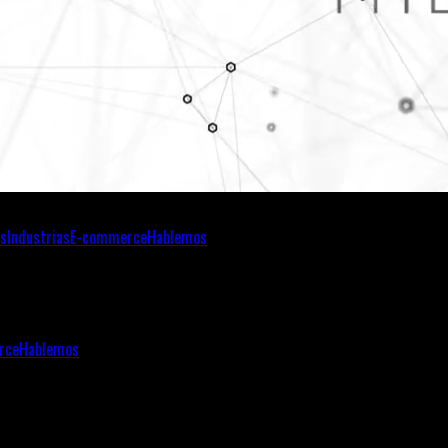
s
Industrias
E-commerce
Hablemos
rce
Hablemos